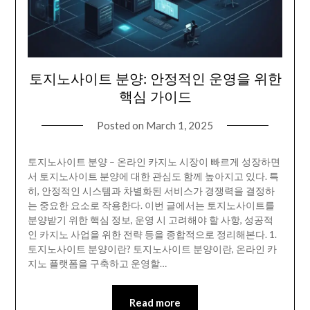
토지노사이트 분양: 안정적인 운영을 위한
핵심 가이드
Posted on
March 1, 2025
토지노사이트 분양 – 온라인 카지노 시장이 빠르게 성장하면
서 토지노사이트 분양에 대한 관심도 함께 높아지고 있다. 특
히, 안정적인 시스템과 차별화된 서비스가 경쟁력을 결정하
는 중요한 요소로 작용한다. 이번 글에서는 토지노사이트를
분양받기 위한 핵심 정보, 운영 시 고려해야 할 사항, 성공적
인 카지노 사업을 위한 전략 등을 종합적으로 정리해본다. 1.
토지노사이트 분양이란? 토지노사이트 분양이란, 온라인 카
지노 플랫폼을 구축하고 운영할…
Read more