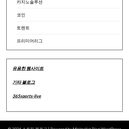
카지노솔루션
코인
토렌트
프리미어리그
유용한 웹사이트
기타 블로그
365sports-live
© 2026 스트림 블로그
| Powered by
Minimalist Blog
WordPress