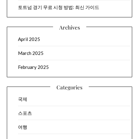
토트넘 경기 무료 시청 방법: 최신 가이드
Archives
April 2025
March 2025
February 2025
Categories
국제
스포츠
여행