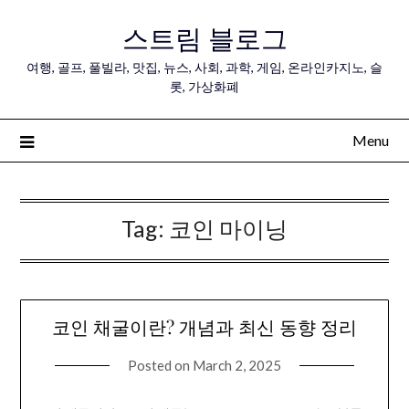
Skip
스트림 블로그
to
content
여행, 골프, 풀빌라, 맛집, 뉴스, 사회, 과학, 게임, 온라인카지노, 슬
롯, 가상화폐
Menu
Tag:
코인 마이닝
코인 채굴이란? 개념과 최신 동향 정리
Posted on
March 2, 2025