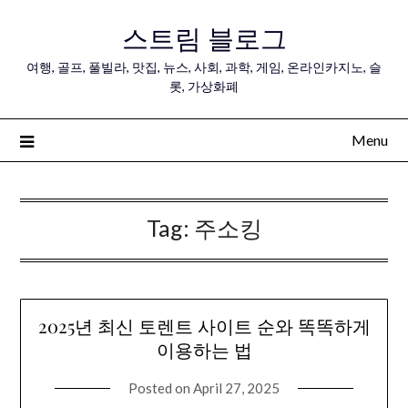
Skip
스트림 블로그
to
content
여행, 골프, 풀빌라, 맛집, 뉴스, 사회, 과학, 게임, 온라인카지노, 슬
롯, 가상화폐
Menu
Tag:
주소킹
2025년 최신 토렌트 사이트 순와 똑똑하게
이용하는 법
Posted on
April 27, 2025