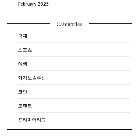
February 2025
Categories
국제
스포츠
여행
카지노솔루션
코인
토렌트
프리미어리그