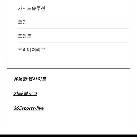
카지노솔루션
코인
토렌트
프리미어리그
유용한 웹사이트
기타 블로그
365sports-live