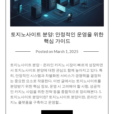
토지노사이트 분양: 안정적인 운영을 위한
핵심 가이드
Posted on
March 1, 2025
토지노사이트 분양 – 온라인 카지노 시장이 빠르게 성장하면
서 토지노사이트 분양에 대한 관심도 함께 높아지고 있다. 특
히, 안정적인 시스템과 차별화된 서비스가 경쟁력을 결정하
는 중요한 요소로 작용한다. 이번 글에서는 토지노사이트를
분양받기 위한 핵심 정보, 운영 시 고려해야 할 사항, 성공적
인 카지노 사업을 위한 전략 등을 종합적으로 정리해본다. 1.
토지노사이트 분양이란? 토지노사이트 분양이란, 온라인 카
지노 플랫폼을 구축하고 운영할…