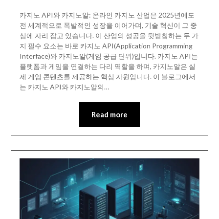
카지노 API와 카지노알: 온라인 카지노 산업은 2025년에도
전 세계적으로 폭발적인 성장을 이어가며, 기술 혁신이 그 중
심에 자리 잡고 있습니다. 이 산업의 성공을 뒷받침하는 두 가
지 필수 요소는 바로 카지노 API(Application Programming
Interface)와 카지노알(게임 공급 단위)입니다. 카지노 API는
플랫폼과 게임을 연결하는 다리 역할을 하며, 카지노알은 실
제 게임 콘텐츠를 제공하는 핵심 자원입니다. 이 블로그에서
는 카지노 API와 카지노알의…
Read more