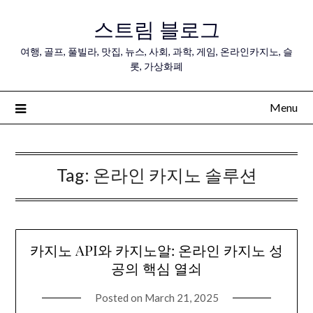
Skip
스트림 블로그
to
content
여행, 골프, 풀빌라, 맛집, 뉴스, 사회, 과학, 게임, 온라인카지노, 슬
롯, 가상화폐
Menu
Tag:
온라인 카지노 솔루션
카지노 API와 카지노알: 온라인 카지노 성
공의 핵심 열쇠
Posted on
March 21, 2025